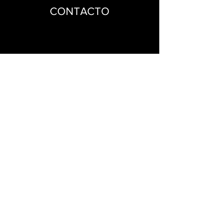
CONTACTO
First Name
Last Name
Email
Message