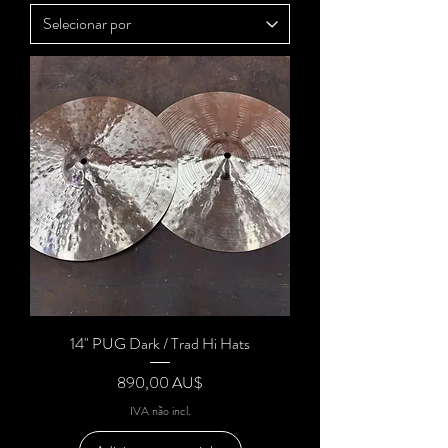
14" PUG Dark / Trad Hi Hats
Preço
890,00 AU$
IVA não incl.