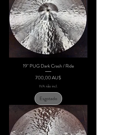
19" PUG Dark Crash / Ride
Preço
700,00 AU$
IVA não incl.
Esgotado