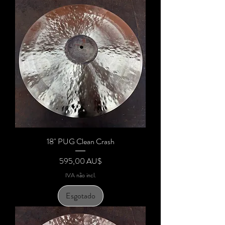
18" PUG Clean Crash
Preço
595,00 AU$
IVA não incl.
Esgotado