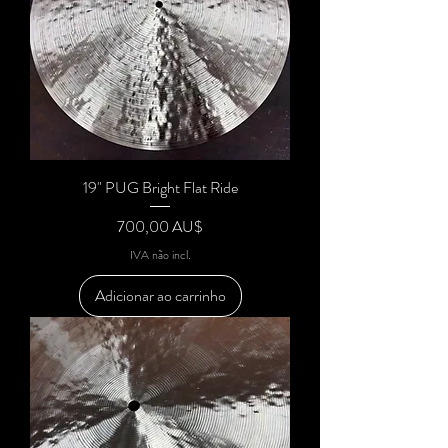
19" PUG Bright Flat Ride
Preço
700,00 AU$
IVA não incl.
Adicionar ao carrinho